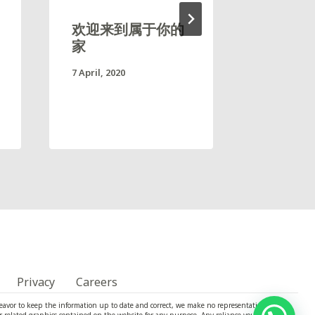
欢迎来到属于你的
我们与
家
8 April, 202
7 April, 2020
Privacy
Careers
eavor to keep the information up to date and correct, we make no representations or