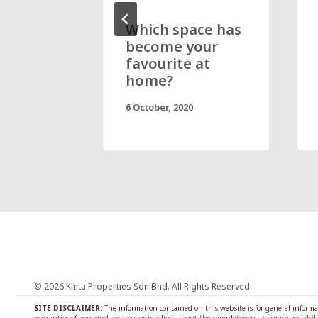
ith You
Which space has
become your
favourite at
home?
6 October, 2020
© 2026 Kinta Properties Sdn Bhd. All Rights Reserved.
SITE DISCLAIMER:
The information contained on this website is for general inform