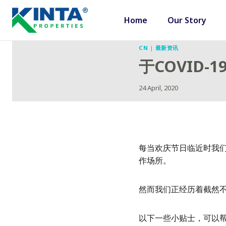
Skip
to
Home
Our Story
content
CN
|
最新资讯
于COVID
24 April, 2020
每当欢庆节日临近时我们
作场所。
然而我们正经历着截然
以下一些小贴士，可以