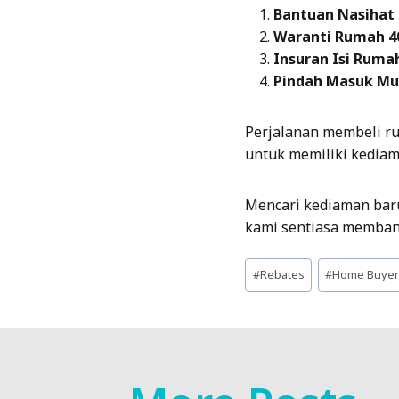
Bantuan Nasihat
Waranti Rumah 4
Insuran Isi Ruma
Pindah Masuk Mud
Perjalanan membeli r
untuk memiliki kediama
Mencari kediaman baru
kami sentiasa memban
Post
#
Rebates
#
Home Buyer
Tags: