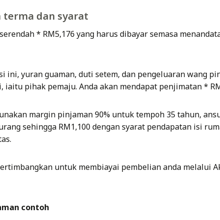
 terma dan syarat
serendah * RM5,176 yang harus dibayar semasa menandatan
i ini, yuran guaman, duti setem, dan pengeluaran wang pin
i, iaitu pihak pemaju. Anda akan mendapat penjimatan * RM
unakan margin pinjaman 90% untuk tempoh 35 tahun, ans
urang sehingga RM1,100 dengan syarat pendapatan isi ru
as.
ertimbangkan untuk membiayai pembelian anda melalui Ak
aman contoh