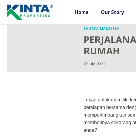
Skip
to
Home
Our Story
content
BAHASA MALAYSIA
PERJALANA
RUMAH
27 July, 2021
Tekad untuk memiliki k
persiapan bersama denga
mempertimbangkan semul
membelinya sekarang a
anda?