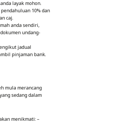
 anda layak mohon.
r pendahuluan 10% dan
n caj.
umah anda sendiri,
 dokumen undang-
engikut jadual
mbil pinjaman bank.
leh mula merancang
 yang sedang dalam
 akan menikmati: –