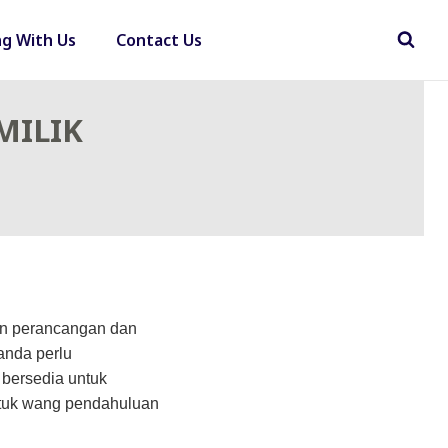
ng With Us
Contact Us
MILIK
an perancangan dan
anda perlu
bersedia untuk
tuk wang pendahuluan