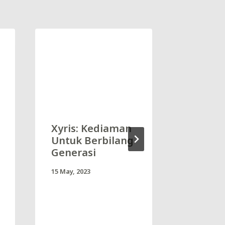
Xyris: Kediaman
Xyris:
Untuk Berbilang
Tour d
Generasi
Aini
15 May, 2023
30 May, 202