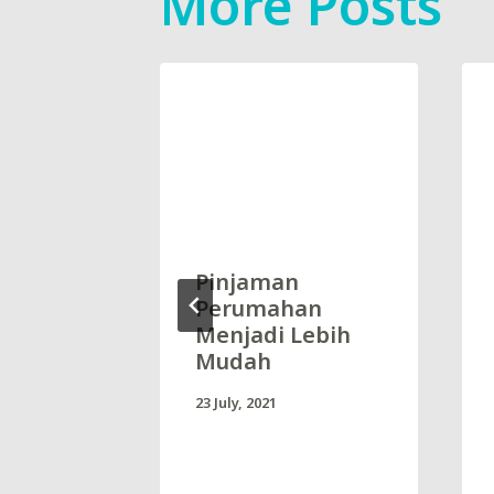
More Posts
积金的第
Pinjaman
中提取资
Perumahan
属于自己
Menjadi Lebih
？
Mudah
23 July, 2021