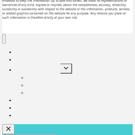
endeavor to keep the information up to date and correct, we make no representations or
warranties of any kind, express or implied, about the completeness, accuracy, reliability,
suitability or availability with respect to the website or the information, products, services,
or related graphics contained on the website for any purpose. Any reliance you place on
such information is therefore strictly at your own risk.
Home
Our Story
Toggle
Featured Development
child
menu
Bandar Baru Sri Klebang
Taman Meru Mentari
Meru Valley Resort
News & Insights
Buying With Us
Contact Us