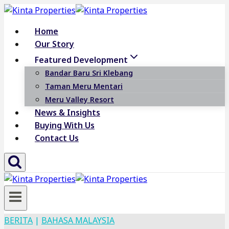
Skip
to
Home
content
Our Story
Featured Development
Bandar Baru Sri Klebang
Taman Meru Mentari
Meru Valley Resort
News & Insights
Buying With Us
Contact Us
BERITA
|
BAHASA MALAYSIA