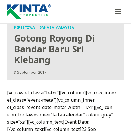
Skip
to
content
PERISTIWA
|
BAHASA MALAYSIA
Gotong Royong Di
Bandar Baru Sri
Klebang
3 September, 2017
[vc_row el_class=”b-txt”][vc_column][vc_row_inner
el_class=”event-meta”][vc_column_inner
el_class=”event-date-meta” width=”1/4″][vc_icon
icon_fontawesome=”fa fa-calendar” color=”grey”
size=”xs”][vc_column_text]Event Date:
[/vc_column_text][vc_column_text]23 Sep